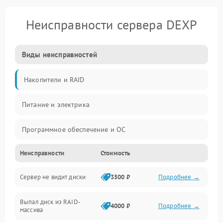
Неисправности сервера DEXP
Виды неисправностей
Накопители и RAID
Питание и электрика
Программное обеспечение и ОС
Неисправности
Стоимость
Охлаждение и температура
Сервер не видит диски
3500 ₽
Подробнее →
Материнская плата и процессор
Выпал диск из RAID-
Сеть и коммуникации
4000 ₽
Подробнее →
массива