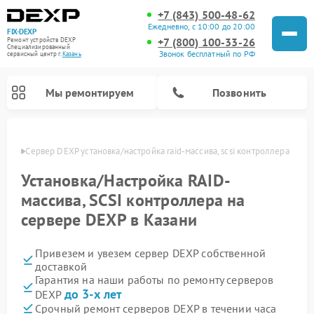
+7 (843) 500-48-62
Ежедневно, с 10:00 до 20:00
FIX-DEXP
+7 (800) 100-33-26
Ремонт устройств DEXP
Специализированный
Звонок бесплатный по РФ
cервисный центр г.
Казань
Мы ремонтируем
Позвонить
азани
Сервер DEXP установка/настройка raid-массива, scsi контроллера
Установка/Настройка RAID-
массива, SCSI контроллера на
сервере DEXP в Казани
Привезем и увезем сервер DEXP собственной
доставкой
Гарантия на наши работы по ремонту серверов
Ремонт роботов-пылесосов DEXP
Ремонт стиральных машин DEXP
Ремонт электросамокатов DEXP
Ремонт видеорегистраторов DEXP
до 3-х лет
DEXP
Срочный ремонт серверов DEXP в течении часа