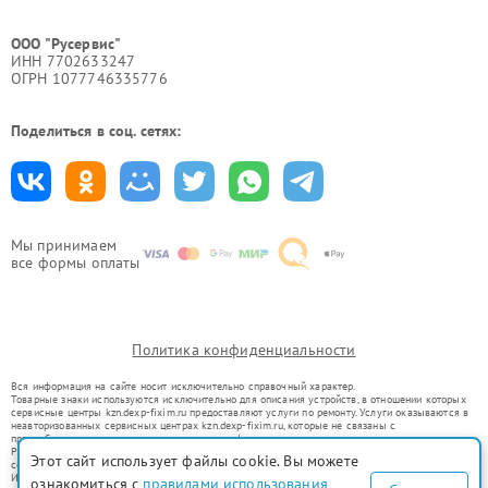
ООО "Русервис"
ИНН 7702633247
ОГРН 1077746335776
Поделиться в соц. сетях:
Мы принимаем
все формы оплаты
Политика конфиденциальности
Вся информация на сайте носит исключительно справочный характер.
Товарные знаки используются исключительно для описания устройств, в отношении которых
сервисные центры kzn.dexp-fixim.ru предоставляют услуги по ремонту. Услуги оказываются в
неавторизованных сервисных центрах kzn.dexp-fixim.ru, которые не связаны с
правообладателями товарных знаков или их официальными представителями.
Ремонт осуществляется для устройств, уже введенных в гражданский оборот в соответствии
Этот сайт использует файлы cookie. Вы можете
со статьей 1487 ГК РФ.
Использование товарных знаков не преследует цели индивидуализации услуг или введения
ознакомиться с
правилами использования