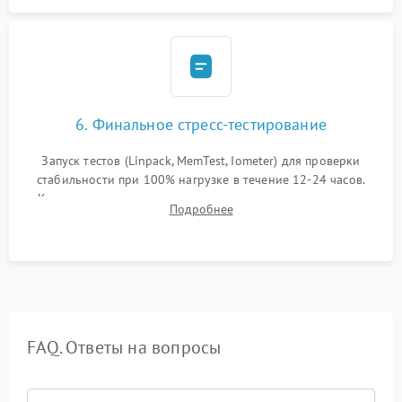
6. Финальное стресс-тестирование
Запуск тестов (Linpack, MemTest, Iometer) для проверки
стабильности при 100% нагрузке в течение 12-24 часов.
Контроль температурных режимов, проверка отсутствия
Подробнее
троттлинга и подготовка сервера к выдаче.
FAQ. Ответы на вопросы