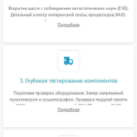
Вскрытие шасси с соблюдением антистатических норм (ESD).
Детальный осмотр материнской платы, процессоров, RAID-
контроллеров и блоков питания на наличие термических
Подробнее
повреждений, прогаров или окислений.
3. Глубокое тестирование компонентов
Поузловая проверка оборудования. Замер напряжений
мультиметром и осциллографом. Проверка модулей памяти
(ECC) и состояния накопителей (SMART, массивы RAID)
Подробнее
специализированными диагностическими утилитами.