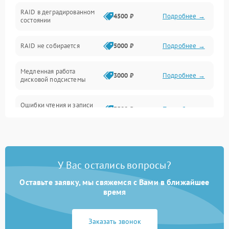
BIOS / прошивки
RAID в деградированном
4500 ₽
Подробнее →
состоянии
Оперативная память
RAID не собирается
5000 ₽
Подробнее →
Корпус и механика
Медленная работа
3000 ₽
Подробнее →
дисковой подсистемы
Контроллеры и интерфейсы
Ошибки чтения и записи
Виртуализация и сервисы
3500 ₽
Подробнее →
данных
Влага и внешние воздействия
Потеря данных
5000 ₽
Подробнее →
Программные сбои
У Вас остались вопросы?
Оставьте заявку, мы свяжемся с Вами в ближайшее
Общие поломки
время
Система охлаждения
Заказать звонок