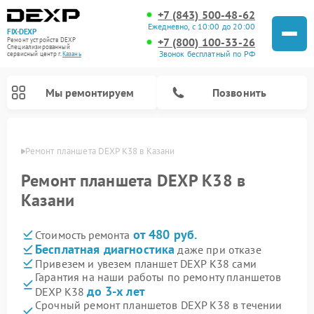
+7 (843) 500-48-62
Ежедневно, с 10:00 до 20:00
FIX-DEXP
+7 (800) 100-33-26
Ремонт устройств DEXP
Специализированный
Звонок бесплатный по РФ
cервисный центр г.
Казань
Мы ремонтируем
Позвонить
азани
Ремонт планшета DEXP K38 в Казани
Ремонт планшета DEXP K38 в
Казани
от 480 руб.
Стоимость ремонта
Бесплатная диагностика
даже при отказе
Привезем и увезем планшет DEXP K38 сами
Гарантия на наши работы по ремонту планшетов
Ремонт электросамокатов DEXP
Ремонт роботов-пылесосов DEXP
Ремонт стиральных машин DEXP
Ремонт видеорегистраторов DEXP
до 3-х лет
DEXP K38
Срочный ремонт планшетов DEXP K38 в течении