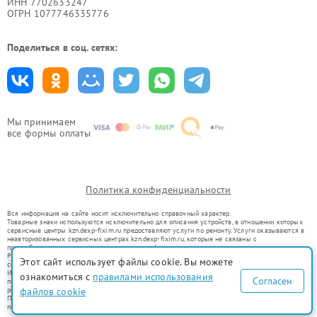
ИНН 7702633247
ОГРН 1077746335776
Поделиться в соц. сетях:
Мы принимаем
все формы оплаты
Политика конфиденциальности
Вся информация на сайте носит исключительно справочный характер.
Товарные знаки используются исключительно для описания устройств, в отношении которых
сервисные центры kzn.dexp-fixim.ru предоставляют услуги по ремонту. Услуги оказываются в
неавторизованных сервисных центрах kzn.dexp-fixim.ru, которые не связаны с
правообладателями товарных знаков или их официальными представителями.
Ремонт осуществляется для устройств, уже введенных в гражданский оборот в соответствии
Этот сайт использует файлы cookie. Вы можете
со статьей 1487 ГК РФ.
Использование товарных знаков не преследует цели индивидуализации услуг или введения
ознакомиться с
правилами использования
Согласен
потребителей в заблуждение, а служит для информирования о предоставляемых услугах по
ремонту техники указанных брендов.
файлов cookie
Представленная на сайте информация не является публичной офертой, определяемой
положениями Статьи 437(2) Гражданского кодекса РФ