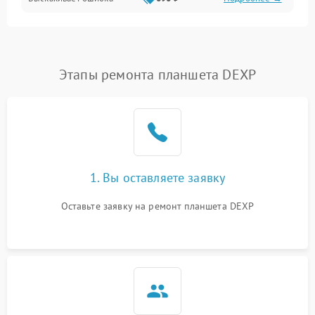
Перегрев и нестабильная работа
Влага и механические повреждения
Сеть и интернет
Этапы ремонта планшета DEXP
Зарядка и разъёмы
Программные сбои
1. Вы оставляете заявку
Память и данные
Оставьте заявку на ремонт планшета DEXP
Режим работы
Связь и беспроводные модули
Камера