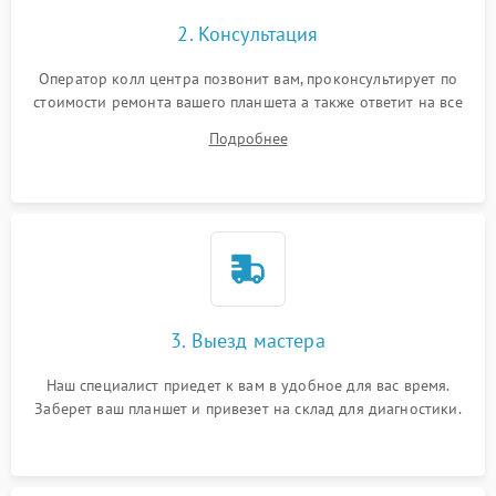
Сенсорное управление
2. Консультация
Проблемы с механикой
Оператор колл центра позвонит вам, проконсультирует по
стоимости ремонта вашего планшета а также ответит на все
Питание и аккумулятор
ваши вопросы.
Подробнее
Кнопки и органы управления
Звук и аудио
Камеры
ПО
3. Выезд мастера
Наш специалист приедет к вам в удобное для вас время.
Заберет ваш планшет и привезет на склад для диагностики.