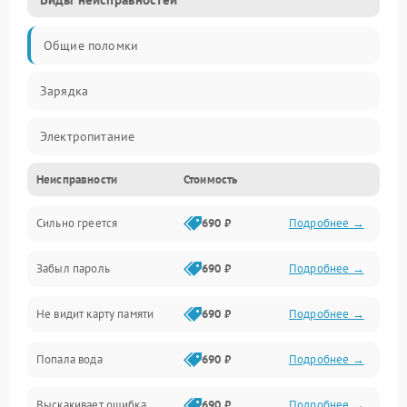
Общие поломки
Зарядка
Электропитание
Неисправности
Стоимость
Экран и изображение
Сильно греется
690 ₽
Подробнее →
Дисплей
Забыл пароль
690 ₽
Подробнее →
Экран (дисплей)
Не видит карту памяти
690 ₽
Подробнее →
Связь
Попала вода
690 ₽
Подробнее →
Разговор (микрофон, динамик)
Выскакивает ошибка
690 ₽
Подробнее →