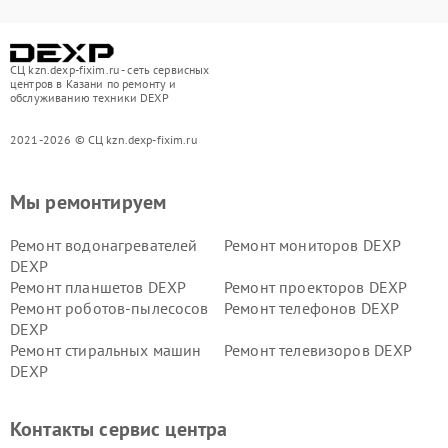
СЦ kzn.dexp-fixim.ru - сеть сервисных
центров в Казани по ремонту и
обслуживанию техники DEXP
2021-2026 © СЦ kzn.dexp-fixim.ru
Мы ремонтируем
Ремонт водонагревателей
Ремонт мониторов DEXP
DEXP
Ремонт планшетов DEXP
Ремонт проекторов DEXP
Ремонт роботов-пылесосов
Ремонт телефонов DEXP
DEXP
Ремонт стиральных машин
Ремонт телевизоров DEXP
DEXP
Ремонт холодильников DEXP
Ремонт электросамокатов
DEXP
Контакты сервис центра
Ремонт серверов DEXP
Ремонт мини пк DEXP