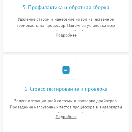
5. Профилактика и обратная сборка
Удаление старой и нанесение новой качественной
термопасты на процессор. Надежная установка всех
комплектующих в слоты. Грамотный кабель-менеджмент для
Подробнее
обеспечения правильной циркуляции воздуха внутри
корпуса ПК.
6. Стресс-тестирование и проверка
Запуск операционной системы и проверка драйверов.
Проведение нагрузочных тестов процессора и видеокарты
для контроля температур. Проверка работоспособности всех
Подробнее
USB-портов, аудиовыходов и сетевого подключения.