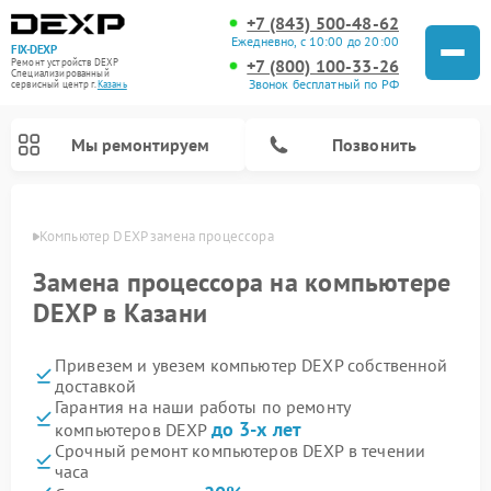
+7 (843) 500-48-62
Ежедневно, с 10:00 до 20:00
FIX-DEXP
+7 (800) 100-33-26
Ремонт устройств DEXP
Специализированный
Звонок бесплатный по РФ
cервисный центр г.
Казань
Мы ремонтируем
Позвонить
азани
Компьютер DEXP замена процессора
Замена процессора на компьютере
DEXP в Казани
Привезем и увезем компьютер DEXP собственной
доставкой
Гарантия на наши работы по ремонту
до 3-х лет
компьютеров DEXP
Ремонт роботов-пылесосов DEXP
Ремонт стиральных машин DEXP
Ремонт электросамокатов DEXP
Ремонт видеорегистраторов DEXP
Срочный ремонт компьютеров DEXP в течении
часа