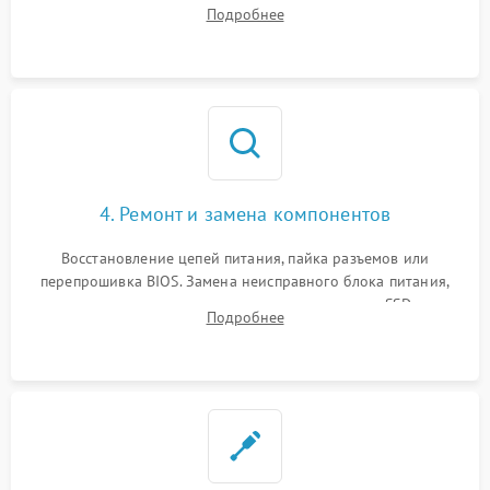
оперативной памяти и накопителей с помощью
Подробнее
диагностического ПО для выявления сбойных секторов и
ошибок.
4. Ремонт и замена компонентов
Восстановление цепей питания, пайка разъемов или
перепрошивка BIOS. Замена неисправного блока питания,
видеокарты, процессора или установка нового SSD для
Подробнее
восстановления и повышения скорости работы системы.