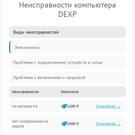
Неисправности компьютера
DEXP
Виды неисправностей
Электроника
Проблемы с подключением устройств и сетью
Проблемы с включением и загрузкой
Неисправности
Стоимость
Проблемы с изображением и монитором
Не включается
1200 ₽
Подробнее →
Проблемы с производительностью и стабильностью
Нет изображения на
Прочие специфичные проблемы
1500 ₽
Подробнее →
экране