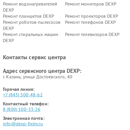
Ремонт водонагревателей
Ремонт мониторов DEXP
DEXP
Ремонт планшетов DEXP
Ремонт проекторов DEXP
Ремонт роботов-пылесосов
Ремонт телефонов DEXP
DEXP
Ремонт стиральных машин
Ремонт телевизоров DEXP
DEXP
Ремонт холодильников DEXP
Ремонт электросамокатов
DEXP
Контакты сервис центра
Ремонт серверов DEXP
Ремонт мини пк DEXP
Адрес сервисного центра DEXP:
г. Казань, улица Достоевского, 40
Горячая линия:
+7 (843) 500-48-62
Контактный телефон:
8 (800) 100-33-26
Электронная почта:
info@dexp-fixim.ru