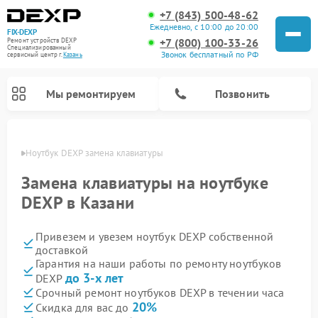
+7 (843) 500-48-62
Ежедневно, с 10:00 до 20:00
FIX-DEXP
+7 (800) 100-33-26
Ремонт устройств DEXP
Специализированный
Звонок бесплатный по РФ
cервисный центр г.
Казань
Мы ремонтируем
Позвонить
азани
Ноутбук DEXP замена клавиатуры
Замена клавиатуры на ноутбуке
DEXP в Казани
Привезем и увезем ноутбук DEXP собственной
доставкой
Гарантия на наши работы по ремонту ноутбуков
до 3-х лет
DEXP
Ремонт роботов-пылесосов DEXP
Ремонт стиральных машин DEXP
Ремонт электросамокатов DEXP
Ремонт видеорегистраторов DEXP
Срочный ремонт ноутбуков DEXP в течении часа
20%
Скидка для вас до