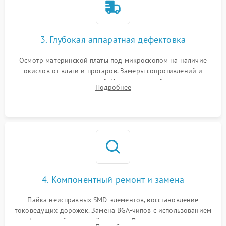
3. Глубокая аппаратная дефектовка
Осмотр материнской платы под микроскопом на наличие
окислов от влаги и прогаров. Замеры сопротивлений и
дежурных напряжений. Проверка цепей питания,
Подробнее
мультиконтроллера, процессора и видеочипа.
4. Компонентный ремонт и замена
Пайка неисправных SMD-элементов, восстановление
токоведущих дорожек. Замена BGA-чипов с использованием
инфракрасной паяльной станции. Прошивка микросхемы