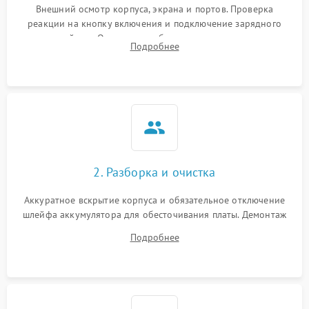
Внешний осмотр корпуса, экрана и портов. Проверка
реакции на кнопку включения и подключение зарядного
устройства. Оценка потребления тока с помощью
Подробнее
лабораторного блока питания для локализации проблемы.
2. Разборка и очистка
Аккуратное вскрытие корпуса и обязательное отключение
шлейфа аккумулятора для обесточивания платы. Демонтаж
системы охлаждения, очистка кулера от пыли и удаление
Подробнее
высохшей термопасты с кристаллов чипов.