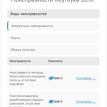
Виды неисправностей
Аппаратные неисправности
Порты
Общие поломки
Неисправности
Стоимость
Устройства
Неисправность матрицы:
Программные ошибки
битые пиксели, мерцание,
5000 ₽
Подробнее →
полосы, отсутствие
подсветки
Электрические и системные сбои
Поломка клавиатуры:
Интерфейсные проблемы
неработающие клавиши,
2500 ₽
Подробнее →
залипание, отсутствие