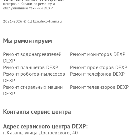
центров в Казани по ремонту и
обслуживанию техники DEXP
2021-2026 © СЦ kzn.dexp-fixim.ru
Мы ремонтируем
Ремонт водонагревателей
Ремонт мониторов DEXP
DEXP
Ремонт планшетов DEXP
Ремонт проекторов DEXP
Ремонт роботов-пылесосов
Ремонт телефонов DEXP
DEXP
Ремонт стиральных машин
Ремонт телевизоров DEXP
DEXP
Ремонт холодильников DEXP
Ремонт электросамокатов
DEXP
Контакты сервис центра
Ремонт серверов DEXP
Ремонт мини пк DEXP
Адрес сервисного центра DEXP:
г. Казань, улица Достоевского, 40