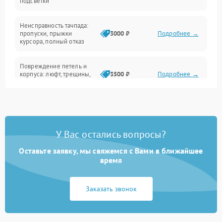
подсветки
Батарея
Неисправность тачпада:
Сеть и интернет
пропуски, прыжки
3000 ₽
Подробнее →
курсора, полный отказ
Система охлаждения
Повреждение петель и
корпуса: люфт, трещины,
3500 ₽
Подробнее →
деформация
Проблемы аккумулятора:
быстрая разрядка,
2500 ₽
Подробнее →
невозможность зарядки,
вздутие
У Вас остались вопросы?
Оставьте заявку, мы свяжемся с Вами в ближайшее
Неисправность зарядного
время
устройства или разъёма
2000 ₽
Подробнее →
питания
Заказать звонок
Перегрев из‑за пыли,
износа термопасты или
2500 ₽
Подробнее →
неисправности кулера