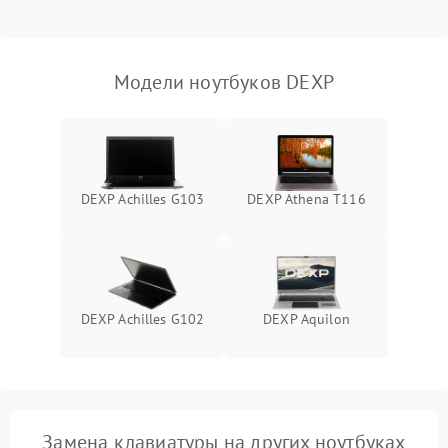
Выход из строя SSD или
HDD: медленная загрузка,
3000 ₽
Подробнее →
ошибки чтения,
пропадание диска
Модели ноутбуков DEXP
Неисправность
оперативной памяти:
2000 ₽
Подробнее →
вылеты приложений,
синие экраны
DEXP Achilles G103
DEXP Athena T116
Проблемы Wi‑Fi или
2500 ₽
Подробнее →
Bluetooth модулей
DEXP Achilles G102
DEXP Aquilon
Замена клавиатуры на других ноутбуках