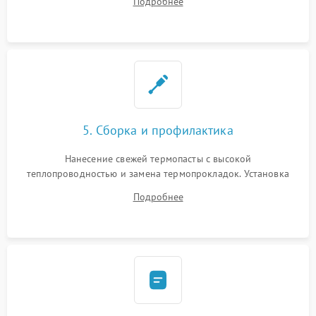
Подробнее
BIOS или замена поврежденных портов USB
5. Сборка и профилактика
Нанесение свежей термопасты с высокой
теплопроводностью и замена термопрокладок. Установка
системы охлаждения, подключение всех внутренних
Подробнее
шлейфов, модулей памяти и накопителей. Предварительная
сборка корпуса.