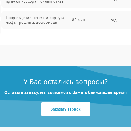
прыжки курсора, полный отказ
Повреждение петель и корпуса:
85 мин
1 год
люфт, трещины, деформация
Проблемы аккумулятора: быстрая
разрядка, невозможность зарядки,
85 мин
1 год
вздутие
Неисправность зарядного
85 мин
1 год
устройства или разъёма питания
У Вас остались вопросы?
Перегрев из‑за пыли, износа
термопасты или неисправности
75 мин
1 год
Оставьте заявку, мы свяжемся с Вами в ближайшее время
кулера
Заказать звонок
Выход из строя SSD или HDD:
медленная загрузка, ошибки
80 мин
1 год
чтения, пропадание диска