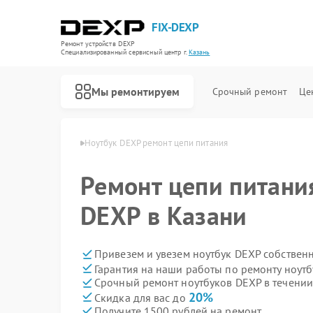
FIX-DEXP
Ремонт устройств DEXP
Специализированный cервисный центр г.
Казань
Мы ремонтируем
Срочный ремонт
Це
буков DEXP в Казани
Ноутбук DEXP ремонт цепи питания
Ремонт цепи питани
DEXP в Казани
Привезем и увезем ноутбук DEXP собствен
Гарантия на наши работы по ремонту ноут
Срочный ремонт ноутбуков DEXP в течении
20%
Скидка для вас до
Получите 1500 рублей на ремонт
Ремонт водонагревателей DEXP
Ремонт роботов-пылесосов DEXP
Ремонт стиральных машин DEXP
Ремонт электросамокатов DEXP
Ремонт видеорегистраторов DEXP