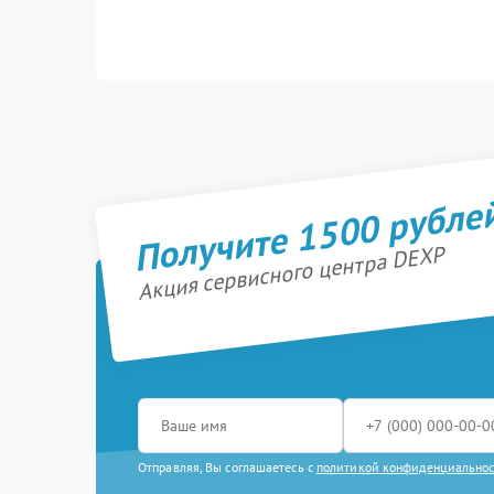
Получите 1500 рубле
Акция сервисного центра DEXP
Отправляя, Вы соглашаетесь с
политикой конфиденциально