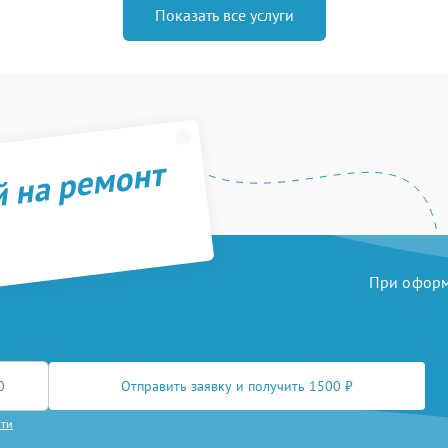
Показать все услуги
й на ремонт
При оформл
Отправить заявку и получить 1500 ₽
сти