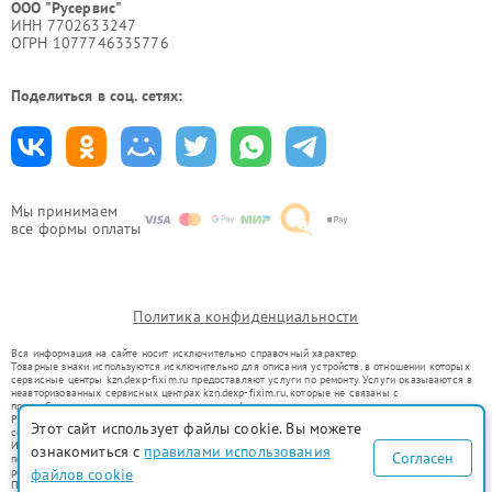
ООО "Русервис"
ИНН 7702633247
ОГРН 1077746335776
Поделиться в соц. сетях:
Мы принимаем
все формы оплаты
Политика конфиденциальности
Вся информация на сайте носит исключительно справочный характер.
Товарные знаки используются исключительно для описания устройств, в отношении которых
сервисные центры kzn.dexp-fixim.ru предоставляют услуги по ремонту. Услуги оказываются в
неавторизованных сервисных центрах kzn.dexp-fixim.ru, которые не связаны с
правообладателями товарных знаков или их официальными представителями.
Ремонт осуществляется для устройств, уже введенных в гражданский оборот в соответствии
Этот сайт использует файлы cookie. Вы можете
со статьей 1487 ГК РФ.
Использование товарных знаков не преследует цели индивидуализации услуг или введения
ознакомиться с
правилами использования
Согласен
потребителей в заблуждение, а служит для информирования о предоставляемых услугах по
ремонту техники указанных брендов.
файлов cookie
Представленная на сайте информация не является публичной офертой, определяемой