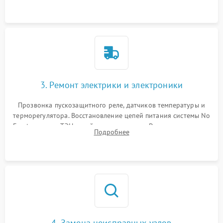
3. Ремонт электрики и электроники
Прозвонка пускозащитного реле, датчиков температуры и
терморегулятора. Восстановление цепей питания системы No
Frost, включая ТЭН оттайки и вентилятор. Ремонт или замена
Подробнее
платы управления при сбоях алгоритмов.
4. Замена неисправных узлов