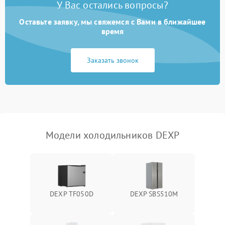
У Вас остались вопросы?
Оставьте заявку, мы свяжемся с Вами в ближайшее
Образование конденсата
1800 ₽
Подробнее →
на стенках
время
Сбой в работе инвертора
2100 ₽
Подробнее →
Заказать звонок
Запах горелого при
2000 ₽
Подробнее →
работе
Не включается
1000 ₽
Подробнее →
холодильник
Модели холодильников DEXP
Проблемы с системой
автоматической
1800 ₽
Подробнее →
разморозки
DEXP TF050D
DEXP SBS510M