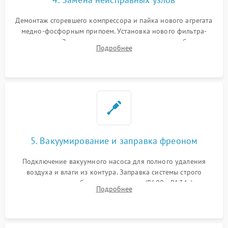
Демонтаж сгоревшего компрессора и пайка нового агрегата
медно-фосфорным припоем. Установка нового фильтра-
осушителя. Замена изношенных вентиляторов обдува,
Подробнее
сломанных заслонок или поврежденных дверных петель.
5. Вакуумирование и заправка фреоном
Подключение вакуумного насоса для полного удаления
воздуха и влаги из контура. Заправка системы строго
дозированным объемом хладагента (R600a, R134a) по
Подробнее
электронным весам. Контроль рабочего давления в системе.