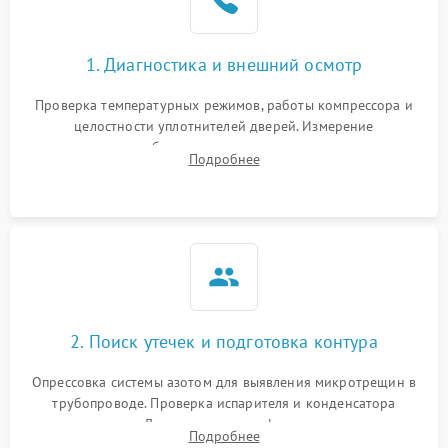
1. Диагностика и внешний осмотр
Проверка температурных режимов, работы компрессора и
целостности уплотнителей дверей. Измерение
сопротивления обмоток мотора, проверка термостата и
Подробнее
считывание кодов ошибок с электронного дисплея.
2. Поиск утечек и подготовка контура
Опрессовка системы азотом для выявления микротрещин в
трубопроводе. Проверка испарителя и конденсатора
течеискателем. Демонтаж старого фильтра-осушителя и
Подробнее
продувка капиллярной трубки для устранения засоров.