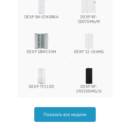
DEXP B4-0340BKA
DEXP RF-
SD070MA/W
DEXP SBW530M
DEXP S2-18AMG
DEXP TF210D
DEXP RF-
CN350DMG/SI
Показать все модели