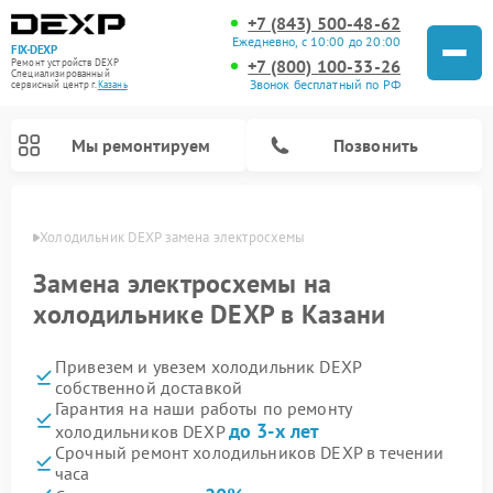
+7 (843) 500-48-62
Ежедневно, с 10:00 до 20:00
FIX-DEXP
+7 (800) 100-33-26
Ремонт устройств DEXP
Специализированный
Звонок бесплатный по РФ
cервисный центр г.
Казань
Мы ремонтируем
Позвонить
азани
Холодильник DEXP замена электросхемы
Замена электросхемы на
холодильнике DEXP в Казани
Привезем и увезем холодильник DEXP
собственной доставкой
Гарантия на наши работы по ремонту
до 3-х лет
холодильников DEXP
Ремонт роботов-пылесосов DEXP
Ремонт стиральных машин DEXP
Ремонт электросамокатов DEXP
Ремонт видеорегистраторов DEXP
Срочный ремонт холодильников DEXP в течении
часа