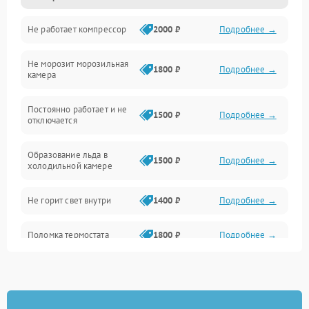
Не работает компрессор
2000 ₽
Подробнее →
Электропитание
Не морозит морозильная
Дренаж
1800 ₽
Подробнее →
камера
Оттайка
Постоянно работает и не
1500 ₽
Подробнее →
отключается
Программное обеспечение
Образование льда в
1500 ₽
Подробнее →
холодильной камере
Не горит свет внутри
1400 ₽
Подробнее →
Поломка термостата
1800 ₽
Подробнее →
Не работает вентилятор
1800 ₽
Подробнее →
Поломка системы No Frost
2600 ₽
Подробнее →