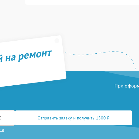
й на ремонт
При оформл
Отправить заявку и получить 1500 ₽
сти