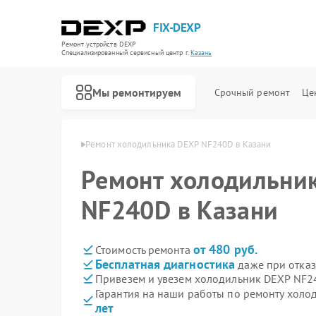
FIX-DEXP
Ремонт устройств DEXP
Специализированный cервисный центр г.
Казань
Мы ремонтируем
Срочный ремонт
Це
иков DEXP в Казани
Ремонт холодильника DEXP NF240D в Казани
Ремонт холодильни
NF240D в Казани
от 480 руб.
Стоимость ремонта
Бесплатная диагностика
даже при отказ
Привезем и увезем холодильник DEXP NF2
Гарантия на наши работы по ремонту хол
лет
Ремонт водонагревателей DEXP
Ремонт роботов-пылесосов DEXP
Ремонт стиральных машин DEXP
Ремонт электросамокатов DEXP
Ремонт видеорегистраторов DEXP